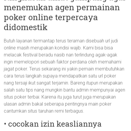
menemukan agen permainan
poker online terpercaya
didomestik
Butuh layanan termantap terus teraman disebuah url judi
online masih merupakan kondisi wajib. Kami bisa bisa
melacak festival beradu nasib nan terlindung agak-agak
ingin memelopori sebuah faktor perdana oleh memahami
jagat poker. Terus sekarang ini yakin pemain membutuhkan
cara terus langkah supaya mendapatkan satu url poker
nang tersaji ikut sangat terjamin. Bareng itupun merupakan
salah satu tips nang mungkin bantu admin mempunyai agen
situs poker terbai. Karena itu juga turut juga merupakan
ulasan admin bakal seberapa pentingnya main poker
cantumkan situs taruhan remi terbagus.
• cocokan izin keasliannya