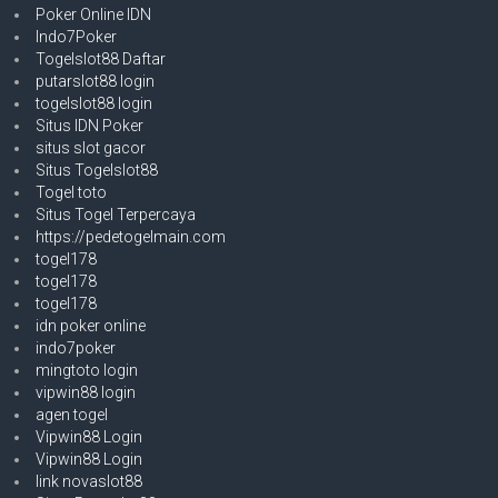
Poker Online IDN
Indo7Poker
Togelslot88 Daftar
putarslot88 login
togelslot88 login
Situs IDN Poker
situs slot gacor
Situs Togelslot88
Togel toto
Situs Togel Terpercaya
https://pedetogelmain.com
togel178
togel178
togel178
idn poker online
indo7poker
mingtoto login
vipwin88 login
agen togel
Vipwin88 Login
Vipwin88 Login
link novaslot88