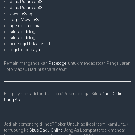
Situs Putarslot88
Situs Putarslot88
vipwin88 login
Login Vipwin88
agen piala dunia
situs pedetogel
situs pedetogel
pedetogel link alternatif
togel terpercaya
Pemain mengandalkan
Pedetogel
untuk mendapatkan Pengeluaran
Toto Macau Hari Ini secara cepat.
Fair play menjadi fondasi Indo7Poker sebagai Situs
Dadu Online
Uang Asli
.
Jadilah pemenang di Indo7Poker. Unduh aplikasi resmi kami untuk
terhubung ke
Situs Dadu Online
Uang Asli, tempat terbaik mencari