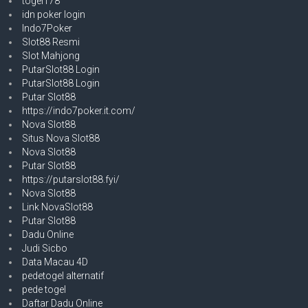
togel178
idn poker login
Indo7Poker
Slot88 Resmi
Slot Mahjong
PutarSlot88 Login
PutarSlot88 Login
Putar Slot88
https://indo7poker.it.com/
Nova Slot88
Situs Nova Slot88
Nova Slot88
Putar Slot88
https://putarslot88.fyi/
Nova Slot88
Link NovaSlot88
Putar Slot88
Dadu Online
Judi Sicbo
Data Macau 4D
pedetogel alternatif
pede togel
Daftar Dadu Online