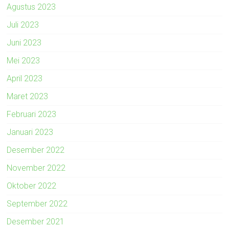
Agustus 2023
Juli 2023
Juni 2023
Mei 2023
April 2023
Maret 2023
Februari 2023
Januari 2023
Desember 2022
November 2022
Oktober 2022
September 2022
Desember 2021