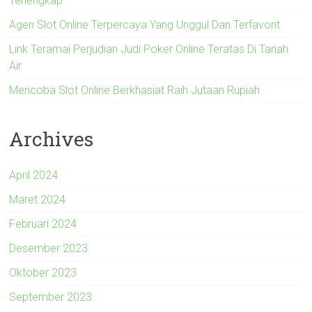
Terlengkap
Agen Slot Online Terpercaya Yang Unggul Dan Terfavorit
Link Teramai Perjudian Judi Poker Online Teratas Di Tanah
Air
Mencoba Slot Online Berkhasiat Raih Jutaan Rupiah
Archives
April 2024
Maret 2024
Februari 2024
Desember 2023
Oktober 2023
September 2023