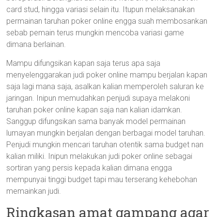
card stud, hingga variasi selain itu. Itupun melaksanakan
permainan taruhan poker online engga suah membosankan
sebab pemain terus mungkin mencoba variasi game
dimana berlainan.
Mampu difungsikan kapan saja terus apa saja
menyelenggarakan judi poker online mampu berjalan kapan
saja lagi mana saja, asalkan kalian memperoleh saluran ke
jaringan. Inipun memudahkan penjudi supaya melakoni
taruhan poker online kapan saja nan kalian idamkan.
Sanggup difungsikan sama banyak model permainan
lumayan mungkin berjalan dengan berbagai model taruhan.
Penjudi mungkin mencari taruhan otentik sama budget nan
kalian miliki. Inipun melakukan judi poker online sebagai
sortiran yang persis kepada kalian dimana engga
mempunyai tinggi budget tapi mau terserang kehebohan
memainkan judi.
Ringkasan amat gampang agar