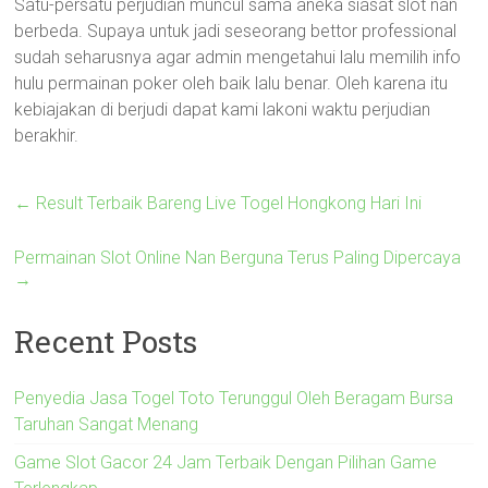
Satu-persatu perjudian muncul sama aneka siasat slot nan
berbeda. Supaya untuk jadi seseorang bettor professional
sudah seharusnya agar admin mengetahui lalu memilih info
hulu permainan poker oleh baik lalu benar. Oleh karena itu
kebiajakan di berjudi dapat kami lakoni waktu perjudian
berakhir.
←
Result Terbaik Bareng Live Togel Hongkong Hari Ini
Permainan Slot Online Nan Berguna Terus Paling Dipercaya
→
Recent Posts
Penyedia Jasa Togel Toto Terunggul Oleh Beragam Bursa
Taruhan Sangat Menang
Game Slot Gacor 24 Jam Terbaik Dengan Pilihan Game