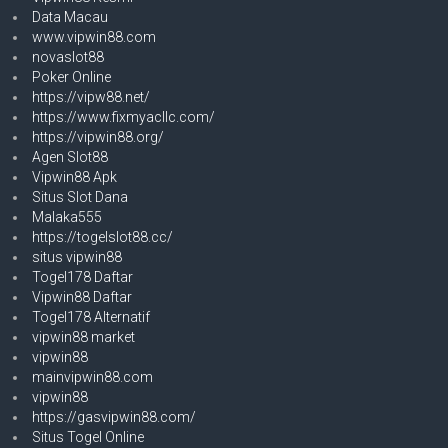
Data Macau
www.vipwin88.com
novaslot88
Poker Online
https://vipw88.net/
https://www.fixmyacllc.com/
https://vipwin88.org/
Agen Slot88
Vipwin88 Apk
Situs Slot Dana
Malaka555
https://togelslot88.cc/
situs vipwin88
Togel178 Daftar
Vipwin88 Daftar
Togel178 Alternatif
vipwin88 market
vipwin88
mainvipwin88.com
vipwin88
https://gasvipwin88.com/
Situs Togel Online