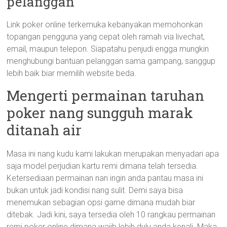
pelanggan
Link poker online terkemuka kebanyakan memohonkan
topangan pengguna yang cepat oleh ramah via livechat,
email, maupun telepon. Siapatahu penjudi engga mungkin
menghubungi bantuan pelanggan sama gampang, sanggup
lebih baik biar memilih website beda.
Mengerti permainan taruhan
poker nang sungguh marak
ditanah air
Masa ini nang kudu kami lakukan merupakan menyadari apa
saja model perjudian kartu remi dimana telah tersedia.
Ketersediaan permainan nan ingin anda pantau masa ini
bukan untuk jadi kondisi nang sulit. Demi saya bisa
menemukan sebagian opsi game dimana mudah biar
ditebak. Jadi kini, saya tersedia oleh 10 rangkau permainan
remi poker online dimana wajib lebih dulu anda kenali. Maka