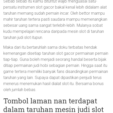
Sebab sebab itu kamu dituntut wajib menguasai satu-
persatu instrumen slot gacor bakal kenal lebih didalam alat
taruhan memang sudah pemain incar. Oleh bettor mampu
mahir taruhan tertera pasti saudara mampu memenangkan
sebesar uang sama sangat terlebih-lebih. Mulanya sobat
kudu mempelajari rencana daripada mesin slot di taruhan
taruhan judi slot itupun.
Maka dari itu bertaruhlah sama doku terbatas hendak
kemenangan disetiap taruhan slot gacor permainan pemain
tiap-tiap. Guna boleh menjadi seorang handal beserta bijak
ditiap permainan judi hobi sebagian pemain. Hingga saat itu
game tertera memiliki banyak fans disandingkan permainan
taruhan yang lain. Supaya dapat dipastikan penjudi terus
menerus menemukan hasil dialat slot itu. Bersama bonus
oleh jumlah bebas.
Tombol laman nan terdapat
dalam taruhan mesin judi slot