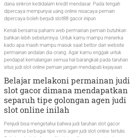
dana sinkron kedidalam kredit mendasar. Pada tengah
dipercaya mempunyai uang online nisacaya pemain
dipercaya boleh berjudi slot88 gacor inipun.
Kenali bersama pahami web permainan pemain butuhkan
bahkan lebih sebelumnya. Untuk kamu mampu menerka
kado apa masih mampu masuk saat bettor dari website
permainan andalan dia orang. Agar kamu enggak untuk
pendapat kemalangan semua hal barangkali pada taruhan
situs judi slot online pemain jangan mendapati kejayaan.
Belajar melakoni permainan judi
slot gacor dimana mendapatkan
separuh tipe golongan agen judi
slot online inilah
Penjudi bisa mengetahui bahwa judi taruhan slot gacor
menerima berbagai tipe versi agen judi slot online tertulis.