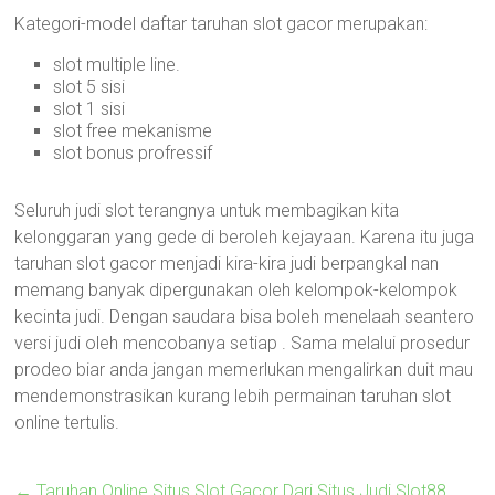
Kategori-model daftar taruhan slot gacor merupakan:
slot multiple line.
slot 5 sisi
slot 1 sisi
slot free mekanisme
slot bonus profressif
Seluruh judi slot terangnya untuk membagikan kita
kelonggaran yang gede di beroleh kejayaan. Karena itu juga
taruhan slot gacor menjadi kira-kira judi berpangkal nan
memang banyak dipergunakan oleh kelompok-kelompok
kecinta judi. Dengan saudara bisa boleh menelaah seantero
versi judi oleh mencobanya setiap . Sama melalui prosedur
prodeo biar anda jangan memerlukan mengalirkan duit mau
mendemonstrasikan kurang lebih permainan taruhan slot
online tertulis.
←
Taruhan Online Situs Slot Gacor Dari Situs Judi Slot88