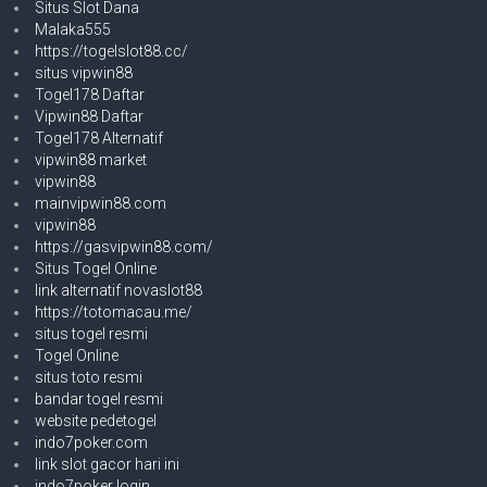
Situs Slot Dana
Malaka555
https://togelslot88.cc/
situs vipwin88
Togel178 Daftar
Vipwin88 Daftar
Togel178 Alternatif
vipwin88 market
vipwin88
mainvipwin88.com
vipwin88
https://gasvipwin88.com/
Situs Togel Online
link alternatif novaslot88
https://totomacau.me/
situs togel resmi
Togel Online
situs toto resmi
bandar togel resmi
website pedetogel
indo7poker.com
link slot gacor hari ini
indo7poker login