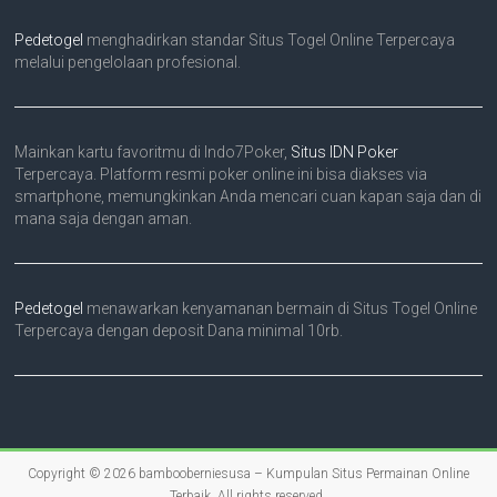
Pedetogel
menghadirkan standar Situs Togel Online Terpercaya
melalui pengelolaan profesional.
Mainkan kartu favoritmu di Indo7Poker,
Situs IDN Poker
Terpercaya. Platform resmi poker online ini bisa diakses via
smartphone, memungkinkan Anda mencari cuan kapan saja dan di
mana saja dengan aman.
Pedetogel
menawarkan kenyamanan bermain di Situs Togel Online
Terpercaya dengan deposit Dana minimal 10rb.
Copyright © 2026
bambooberniesusa – Kumpulan Situs Permainan Online
Terbaik
. All rights reserved.