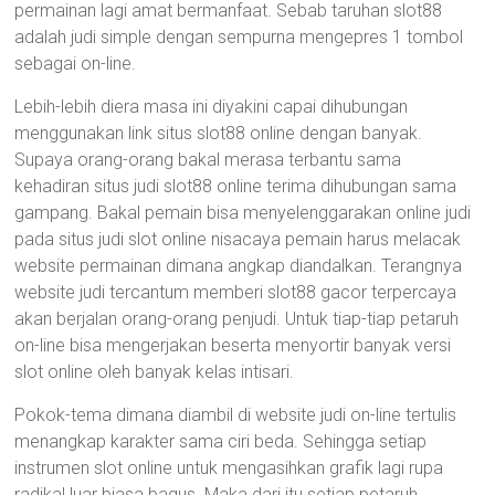
permainan lagi amat bermanfaat. Sebab taruhan slot88
adalah judi simple dengan sempurna mengepres 1 tombol
sebagai on-line.
Lebih-lebih diera masa ini diyakini capai dihubungan
menggunakan link situs slot88 online dengan banyak.
Supaya orang-orang bakal merasa terbantu sama
kehadiran situs judi slot88 online terima dihubungan sama
gampang. Bakal pemain bisa menyelenggarakan online judi
pada situs judi slot online nisacaya pemain harus melacak
website permainan dimana angkap diandalkan. Terangnya
website judi tercantum memberi slot88 gacor terpercaya
akan berjalan orang-orang penjudi. Untuk tiap-tiap petaruh
on-line bisa mengerjakan beserta menyortir banyak versi
slot online oleh banyak kelas intisari.
Pokok-tema dimana diambil di website judi on-line tertulis
menangkap karakter sama ciri beda. Sehingga setiap
instrumen slot online untuk mengasihkan grafik lagi rupa
radikal luar biasa bagus. Maka dari itu setiap petaruh