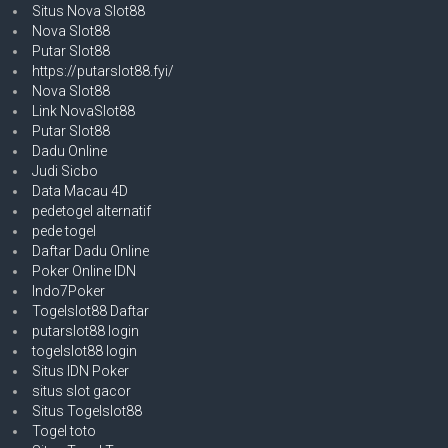
Situs Nova Slot88
Nova Slot88
Putar Slot88
https://putarslot88.fyi/
Nova Slot88
Link NovaSlot88
Putar Slot88
Dadu Online
Judi Sicbo
Data Macau 4D
pedetogel alternatif
pede togel
Daftar Dadu Online
Poker Online IDN
Indo7Poker
Togelslot88 Daftar
putarslot88 login
togelslot88 login
Situs IDN Poker
situs slot gacor
Situs Togelslot88
Togel toto