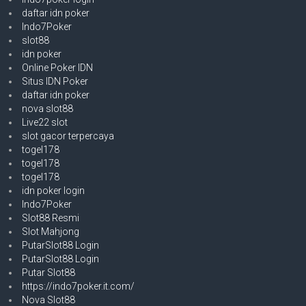
daftar idn poker
Indo7Poker
slot88
idn poker
Online Poker IDN
Situs IDN Poker
daftar idn poker
nova slot88
Live22 slot
slot gacor terpercaya
togel178
togel178
togel178
idn poker login
Indo7Poker
Slot88 Resmi
Slot Mahjong
PutarSlot88 Login
PutarSlot88 Login
Putar Slot88
https://indo7poker.it.com/
Nova Slot88