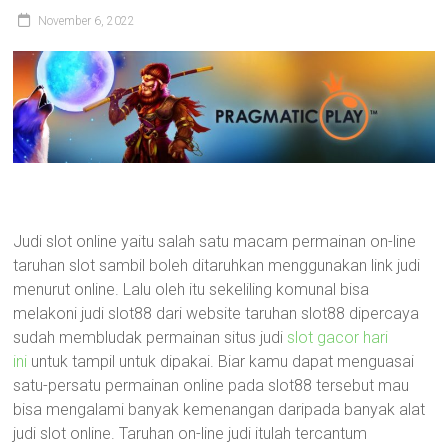
November 6, 2022
Judi slot online yaitu salah satu macam permainan on-line
taruhan slot sambil boleh ditaruhkan menggunakan link judi
menurut online. Lalu oleh itu sekeliling komunal bisa
melakoni judi slot88 dari website taruhan slot88 dipercaya
sudah membludak permainan situs judi
slot gacor hari
ini
untuk tampil untuk dipakai. Biar kamu dapat menguasai
satu-persatu permainan online pada slot88 tersebut mau
bisa mengalami banyak kemenangan daripada banyak alat
judi slot online. Taruhan on-line judi itulah tercantum