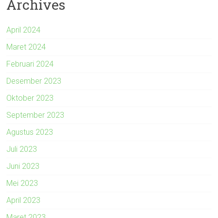
Archives
April 2024
Maret 2024
Februari 2024
Desember 2023
Oktober 2023
September 2023
Agustus 2023
Juli 2023
Juni 2023
Mei 2023
April 2023
Maret 2023