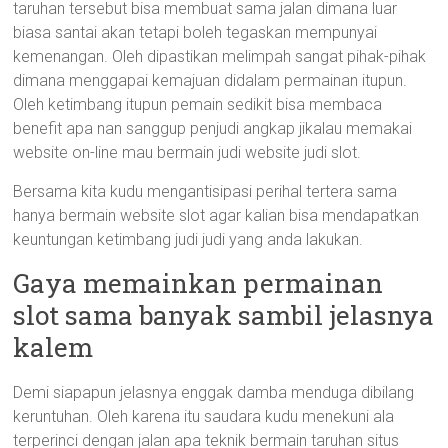
taruhan tersebut bisa membuat sama jalan dimana luar
biasa santai akan tetapi boleh tegaskan mempunyai
kemenangan. Oleh dipastikan melimpah sangat pihak-pihak
dimana menggapai kemajuan didalam permainan itupun.
Oleh ketimbang itupun pemain sedikit bisa membaca
benefit apa nan sanggup penjudi angkap jikalau memakai
website on-line mau bermain judi website judi slot.
Bersama kita kudu mengantisipasi perihal tertera sama
hanya bermain website slot agar kalian bisa mendapatkan
keuntungan ketimbang judi judi yang anda lakukan.
Gaya memainkan permainan
slot sama banyak sambil jelasnya
kalem
Demi siapapun jelasnya enggak damba menduga dibilang
keruntuhan. Oleh karena itu saudara kudu menekuni ala
terperinci dengan jalan apa teknik bermain taruhan situs