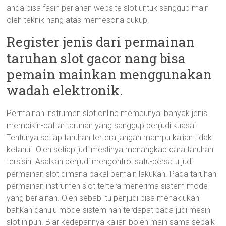
anda bisa fasih perlahan website slot untuk sanggup main
oleh teknik nang atas memesona cukup.
Register jenis dari permainan
taruhan slot gacor nang bisa
pemain mainkan menggunakan
wadah elektronik.
Permainan instrumen slot online mempunyai banyak jenis
membikin-daftar taruhan yang sanggup penjudi kuasai.
Tentunya setiap taruhan tertera jangan mampu kalian tidak
ketahui. Oleh setiap judi mestinya menangkap cara taruhan
tersisih. Asalkan penjudi mengontrol satu-persatu judi
permainan slot dimana bakal pemain lakukan. Pada taruhan
permainan instrumen slot tertera menerima sistem mode
yang berlainan. Oleh sebab itu penjudi bisa menaklukan
bahkan dahulu mode-sistem nan terdapat pada judi mesin
slot inipun. Biar kedepannya kalian boleh main sama sebaik