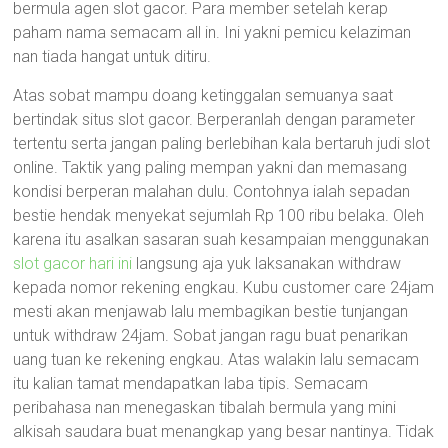
bermula agen slot gacor. Para member setelah kerap
paham nama semacam all in. Ini yakni pemicu kelaziman
nan tiada hangat untuk ditiru.
Atas sobat mampu doang ketinggalan semuanya saat
bertindak situs slot gacor. Berperanlah dengan parameter
tertentu serta jangan paling berlebihan kala bertaruh judi slot
online. Taktik yang paling mempan yakni dan memasang
kondisi berperan malahan dulu. Contohnya ialah sepadan
bestie hendak menyekat sejumlah Rp 100 ribu belaka. Oleh
karena itu asalkan sasaran suah kesampaian menggunakan
slot gacor hari ini
langsung aja yuk laksanakan withdraw
kepada nomor rekening engkau. Kubu customer care 24jam
mesti akan menjawab lalu membagikan bestie tunjangan
untuk withdraw 24jam. Sobat jangan ragu buat penarikan
uang tuan ke rekening engkau. Atas walakin lalu semacam
itu kalian tamat mendapatkan laba tipis. Semacam
peribahasa nan menegaskan tibalah bermula yang mini
alkisah saudara buat menangkap yang besar nantinya. Tidak