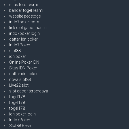
situs toto resmi
bandar togel resmi
website pedetogel
indo7poker.com
link slot gacor hari ini
indo7poker login
daftar idn poker
Indo7Poker
slot88
idn poker
Online Poker IDN
Situs IDN Poker
daftar idn poker
nova slot88
Live22 slot
slot gacor terpercaya
togel178
togel178
togel178
idn poker login
Indo7Poker
Slot88 Resmi