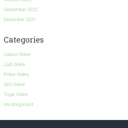
September 2022
Desember 2021
Categories
Casino Online
Judi Online
Poker Online
Slot Online
Togel Online
Uncategorized