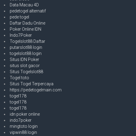
Data Macau 4D
pedetogel alternatif
pede togel
Daftar Dadu Online
Poker Online IDN
Indo7Poker
Togelslot88 Daftar
putarslot88 login
togelslot88 login
Situs IDN Poker
situs slot gacor
Situs Togelslot88
Togel toto
Situs Togel Terpercaya
https://pedetogelmain.com
togel178
togel178
togel178
idn poker online
indo7poker
mingtoto login
vipwin88 login