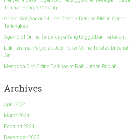
Penyedia Jasa Togel Toto Terunggul Oleh Beragam Bursa
Taruhan Sangat Menang
Game Slot Gacor 24 Jam Terbaik Dengan Pilihan Game
Terlengkap
Agen Slot Online Terpercaya Yang Unggul Dan Terfavorit
Link Teramai Perjudian Judi Poker Online Teratas Di Tanah
Air
Mencoba Slot Online Berkhasiat Raih Jutaan Rupiah
Archives
April 2024
Maret 2024
Februari 2024
Desember 2023