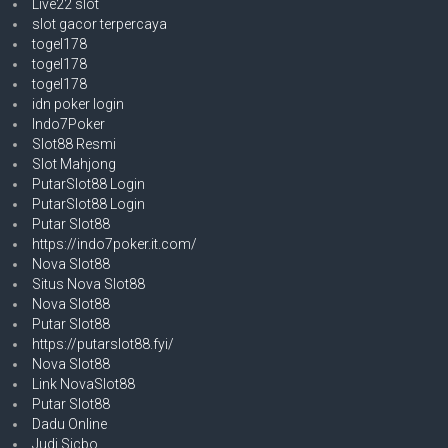
Live22 slot
slot gacor terpercaya
togel178
togel178
togel178
idn poker login
Indo7Poker
Slot88 Resmi
Slot Mahjong
PutarSlot88 Login
PutarSlot88 Login
Putar Slot88
https://indo7poker.it.com/
Nova Slot88
Situs Nova Slot88
Nova Slot88
Putar Slot88
https://putarslot88.fyi/
Nova Slot88
Link NovaSlot88
Putar Slot88
Dadu Online
Judi Sicbo