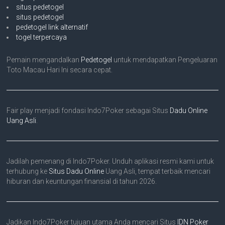
situs pedetogel
situs pedetogel
pedetogel link alternatif
togel terpercaya
Pemain mengandalkan
Pedetogel
untuk mendapatkan Pengeluaran
Toto Macau Hari Ini secara cepat.
Fair play menjadi fondasi Indo7Poker sebagai Situs
Dadu Online
Uang Asli
.
Jadilah pemenang di Indo7Poker. Unduh aplikasi resmi kami untuk
terhubung ke
Situs Dadu Online
Uang Asli, tempat terbaik mencari
hiburan dan keuntungan finansial di tahun 2026.
Jadikan Indo7Poker tujuan utama Anda mencari Situs
IDN Poker