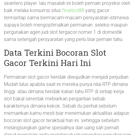
seantero player. lalu masalah ini boleh pemain proyeksi oleh
baik melalui konsumsi situs
finalslot88
yang gacor
termantap sama bermacam-macam persyaratan istimewa
supaya boleh mengoptimalkan permainan. seleksi maupun
pergunakan agen judi slot tergacor nomer 1 di domestik
sama setengah persyaratan yang perlu biar pemain tahu.
Data Terkini Bocoran Slot
Gacor Terkini Hari Ini
Permainan slot gacor hendak diwujudkan menjadi perjudian
Mudah lulus apabila saat ini mereka punya nilai RTP dimana
tinggi. atau dimana hendak kalian tahu RTP di setiap kerja
slot bakal serentak mebiarkan pergantian sebab
karakternya dimana kekok. Sebab itu perihal sebelum
memainkan kamu mesti biar menemukan aktualitas adapun
bocoran slot gacor teraktual hari ini. sehingga sebelum
melangsungkan game spesialnya dari uang sah pernah
dapat menjalani anda mendapati rekomendasi perjudian nan