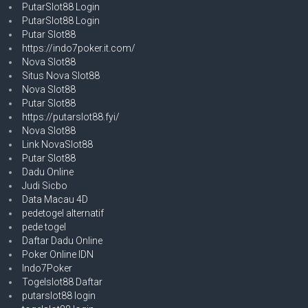
PutarSlot88 Login
PutarSlot88 Login
Putar Slot88
https://indo7poker.it.com/
Nova Slot88
Situs Nova Slot88
Nova Slot88
Putar Slot88
https://putarslot88.fyi/
Nova Slot88
Link NovaSlot88
Putar Slot88
Dadu Online
Judi Sicbo
Data Macau 4D
pedetogel alternatif
pede togel
Daftar Dadu Online
Poker Online IDN
Indo7Poker
Togelslot88 Daftar
putarslot88 login