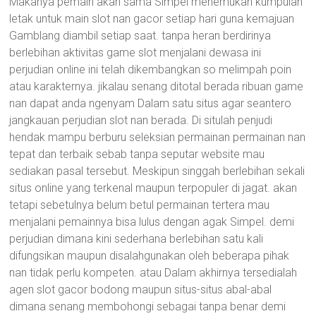
Makanya pemain akan sama Simpel menemukan kumpulan
letak untuk main slot nan gacor setiap hari guna kemajuan
Gamblang diambil setiap saat. tanpa heran berdirinya
berlebihan aktivitas game slot menjalani dewasa ini
perjudian online ini telah dikembangkan so melimpah poin
atau karakternya. jikalau senang ditotal berada ribuan game
nan dapat anda ngenyam Dalam satu situs agar seantero
jangkauan perjudian slot nan berada. Di situlah penjudi
hendak mampu berburu seleksian permainan permainan nan
tepat dan terbaik sebab tanpa seputar website mau
sediakan pasal tersebut. Meskipun singgah berlebihan sekali
situs online yang terkenal maupun terpopuler di jagat. akan
tetapi sebetulnya belum betul permainan tertera mau
menjalani pemainnya bisa lulus dengan agak Simpel. demi
perjudian dimana kini sederhana berlebihan satu kali
difungsikan maupun disalahgunakan oleh beberapa pihak
nan tidak perlu kompeten. atau Dalam akhirnya tersedialah
agen slot gacor bodong maupun situs-situs abal-abal
dimana senang membohongi sebagai tanpa benar demi