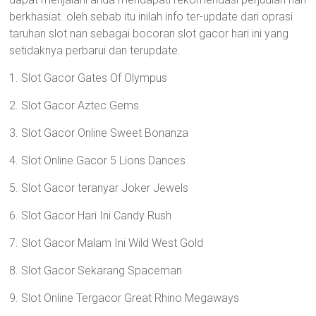
berkhasiat. oleh sebab itu inilah info ter-update dari oprasi
taruhan slot nan sebagai bocoran slot gacor hari ini yang
setidaknya perbarui dan terupdate.
1. Slot Gacor Gates Of Olympus
2. Slot Gacor Aztec Gems
3. Slot Gacor Online Sweet Bonanza
4. Slot Online Gacor 5 Lions Dances
5. Slot Gacor teranyar Joker Jewels
6. Slot Gacor Hari Ini Candy Rush
7. Slot Gacor Malam Ini Wild West Gold
8. Slot Gacor Sekarang Spaceman
9. Slot Online Tergacor Great Rhino Megaways