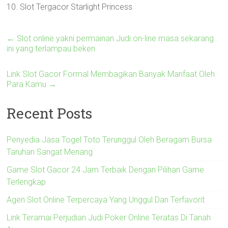
10. Slot Tergacor Starlight Princess
←
Slot online yakni permainan Judi on-line masa sekarang
ini yang terlampau beken
Link Slot Gacor Formal Membagikan Banyak Manfaat Oleh
Para Kamu
→
Recent Posts
Penyedia Jasa Togel Toto Terunggul Oleh Beragam Bursa
Taruhan Sangat Menang
Game Slot Gacor 24 Jam Terbaik Dengan Pilihan Game
Terlengkap
Agen Slot Online Terpercaya Yang Unggul Dan Terfavorit
Link Teramai Perjudian Judi Poker Online Teratas Di Tanah