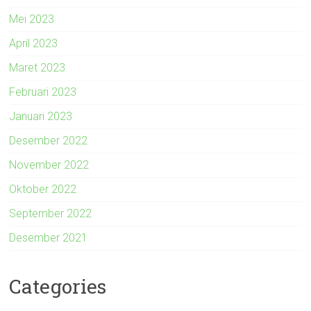
Mei 2023
April 2023
Maret 2023
Februari 2023
Januari 2023
Desember 2022
November 2022
Oktober 2022
September 2022
Desember 2021
Categories