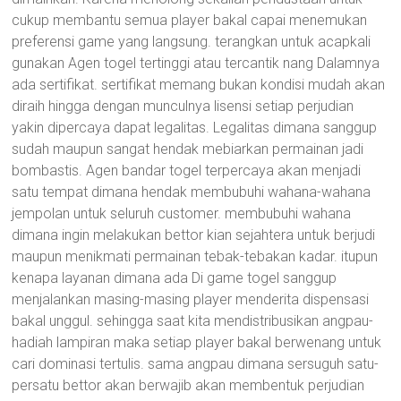
cukup membantu semua player bakal capai menemukan
preferensi game yang langsung. terangkan untuk acapkali
gunakan Agen togel tertinggi atau tercantik nang Dalamnya
ada sertifikat. sertifikat memang bukan kondisi mudah akan
diraih hingga dengan munculnya lisensi setiap perjudian
yakin dipercaya dapat legalitas. Legalitas dimana sanggup
sudah maupun sangat hendak mebiarkan permainan jadi
bombastis. Agen bandar togel terpercaya akan menjadi
satu tempat dimana hendak membubuhi wahana-wahana
jempolan untuk seluruh customer. membubuhi wahana
dimana ingin melakukan bettor kian sejahtera untuk berjudi
maupun menikmati permainan tebak-tebakan kadar. itupun
kenapa layanan dimana ada Di game togel sanggup
menjalankan masing-masing player menderita dispensasi
bakal unggul. sehingga saat kita mendistribusikan angpau-
hadiah lampiran maka setiap player bakal berwenang untuk
cari dominasi tertulis. sama angpau dimana sersuguh satu-
persatu bettor akan berwajib akan membentuk perjudian