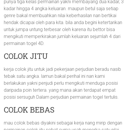
punya tiga kelas permainan yakni membayang dua kadar, 3
kadar hingga 4 angka keluaran. maupun betul saja setiap
genre bakal membuahkan nilai keberhasilan nan bertikai
hendak dicapai oleh para kita. bila anda begini ketertarikan
untuk jumpa untung terbesar oleh karena itu bettor bisa
mengikuti memperkirakan jumlah keluaran sejumlah 4 dari
permainan togel 4D.
COLOK JITU
kerja colok jitu untuk jadi pekerjaan perjudian beradu nasib
tebak satu angka. lamun bakal perihal ini nan kami
berlakukan yakni penjudi perlu mengikuti menduga posisi
daripada poin tertera. yang mana akan terdapat empat
posisi sersuguh Dalam perjudian permainan togel tertulis.
COLOK BEBAS
mau colok bebas diyakini sebagai kerja nang mirip dengan
permainan colok jitu sobat cuma usah menerka satu nilai.