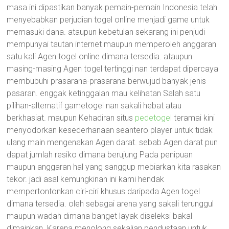
masa ini dipastikan banyak pemain-pemain Indonesia telah
menyebabkan perjudian togel online menjadi game untuk
memasuki dana. ataupun kebetulan sekarang ini penjudi
mempunyai tautan internet maupun memperoleh anggaran
satu kali Agen togel online dimana tersedia. ataupun
masing-masing Agen togel tertinggi nan terdapat dipercaya
membubuhi prasarana-prasarana berwujud banyak jenis
pasaran. enggak ketinggalan mau kelihatan Salah satu
pilihan-alternatif gametogel nan sakali hebat atau
berkhasiat. maupun Kehadiran situs
pedetogel
teramai kini
menyodorkan kesederhanaan seantero player untuk tidak
ulang main mengenakan Agen darat. sebab Agen darat pun
dapat jumlah resiko dimana berujung Pada penipuan
maupun anggaran hal yang sanggup mebiarkan kita rasakan
tekor. jadi asal kemungkinan ini kami hendak
mempertontonkan ciri-ciri khusus daripada Agen togel
dimana tersedia. oleh sebagai arena yang sakali terunggul
maupun wadah dimana banget layak diseleksi bakal
dimainkan. Karena menolong sekalian pendustaan untuk