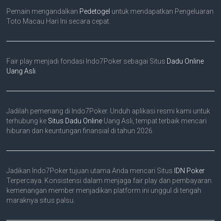
Pemain mengandalkan
Pedetogel
untuk mendapatkan Pengeluaran
Toto Macau Hari Ini secara cepat.
Fair play menjadi fondasi Indo7Poker sebagai Situs
Dadu Online
Uang Asli
.
Jadilah pemenang di Indo7Poker. Unduh aplikasi resmi kami untuk
terhubung ke
Situs Dadu Online
Uang Asli, tempat terbaik mencari
hiburan dan keuntungan finansial di tahun 2026.
Jadikan Indo7Poker tujuan utama Anda mencari Situs
IDN Poker
Terpercaya. Konsistensi dalam menjaga fair play dan pembayaran
kemenangan member menjadikan platform ini unggul di tengah
maraknya situs palsu.