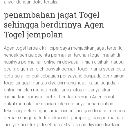
anyar dengan doku tertulis.
penambahan jagat Togel
sehingga berdirinya Agen
Togel jempolan
Agen togel terbaik kini dipercaya menjadikan jagat tertentu
hendak semua pecinta permainan taruhan togel. malah di
hasilnya permainan online ini dewasa ini nian dipihak maupun
begini digemari oleh banyak pemain togel mania sedari dulu.
betul saja hendak sebagian penyayang daripada permainan
togel tunggal mantap diyakini mengingat jikalau perjudian
online ini telah muncul mulai lama. atau mulanya akan
mebiarkan oprasi ini bettor hendak memilih Agen darat
bakal memulai permainan. oleh mulanya penambahan
teknologi belakangan lama muncul jaringan dimana memicu
pemain sanggup terkoneksi oleh gampang. dan permainan
ini diyakini untuk jadi sebuah aktivitas nan diyakini diketahui