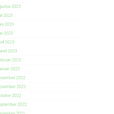
gustus 2023
uli 2023
uni 2023
ei 2023
pril 2023
aret 2023
ebruari 2023
anuari 2023
esember 2022
ovember 2022
ktober 2022
eptember 2022
esember 2021