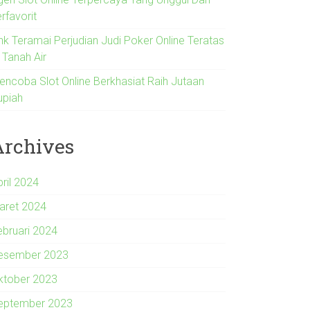
rfavorit
ink Teramai Perjudian Judi Poker Online Teratas
 Tanah Air
encoba Slot Online Berkhasiat Raih Jutaan
upiah
Archives
pril 2024
aret 2024
ebruari 2024
esember 2023
ktober 2023
eptember 2023