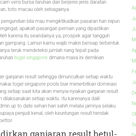
versi bursa taruhan dari berjenis-jenis daratan.
A
aiwan, toto macau oleh sebagainya.
J
pengundian bila mau mengiktikadkan pasaran hari inipun
engingat, apakah pasangan pemain yang dipastikan
J
leh karena itu seandainya ya, prospek agar tangguh
M
n gampang. Lamun kamu wajib makin bersiap terbentuk
dianya teruk mendeteksi jumlah nang tepat pada
A
taruhan
togel singapore
dimana masa ini demikian
M
F
n ganjaran result sehingga dimunculkan setiap waktu
J
akai togel singapore pools biar menerbitkan dominasi
g setiap saat kita akan menyia-nyiakan ganjaran result
D
 dilaksanakan setiap waktu. Itu karenanya dalil
N
min up to date sehari-hari sahih melalui jamnya selaku
ib supaya penjudi kenal, oleh keuntungan result hendak
O
ettor.
S
irkan ganjaran result betul-
D