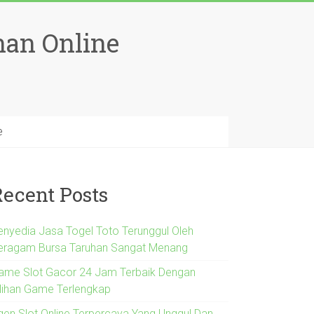
nan Online
e
Recent Posts
enyedia Jasa Togel Toto Terunggul Oleh
eragam Bursa Taruhan Sangat Menang
ame Slot Gacor 24 Jam Terbaik Dengan
ilihan Game Terlengkap
gen Slot Online Terpercaya Yang Unggul Dan