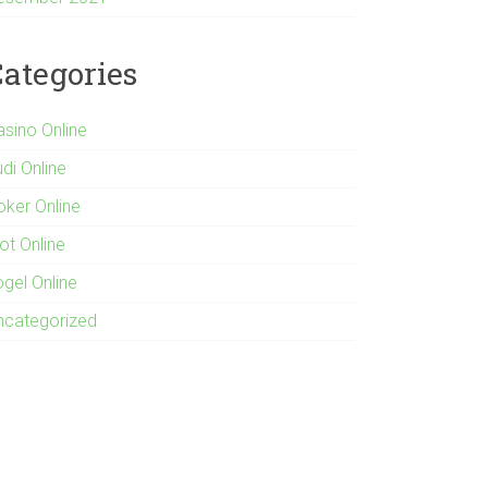
Categories
asino Online
di Online
oker Online
ot Online
ogel Online
ncategorized