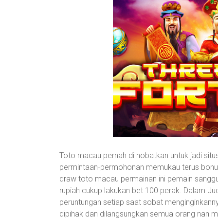
Toto macau pernah di nobatkan untuk jadi situ
permintaan-permohonan memukau terus bonu
draw toto macau permainan ini pemain sanggu
rupiah cukup lakukan bet 100 perak. Dalam Jud
peruntungan setiap saat sobat menginginkanny
dipihak dan dilangsungkan semua orang nan m