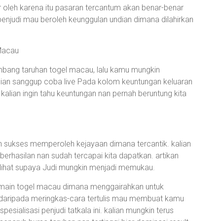
oleh karena itu pasaran tercantum akan benar-benar
p penjudi mau beroleh keunggulan undian dimana dilahirkan
 Macau
bang taruhan togel macau, lalu kamu mungkin
lian sanggup coba live Pada kolom keuntungan keluaran
alian ingin tahu keuntungan nan pernah beruntung kita
ah sukses memperoleh kejayaan dimana tercantik. kalian
rhasilan nan sudah tercapai kita dapatkan. artikan
 lihat supaya Judi mungkin menjadi memukau.
ermain togel macau dimana menggairahkan untuk
 daripada meringkas-cara tertulis mau membuat kamu
sialisasi penjudi tatkala ini. kalian mungkin terus