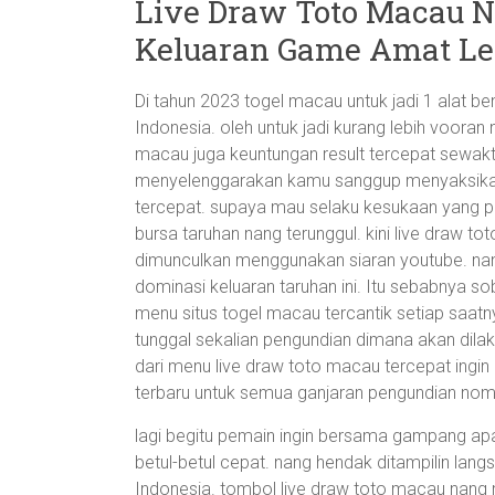
Live Draw Toto Macau N
Keluaran Game Amat Le
Di tahun 2023 togel macau untuk jadi 1 alat 
Indonesia. oleh untuk jadi kurang lebih voora
macau juga keuntungan result tercepat sewaktu
menyelenggarakan kamu sanggup menyaksikan l
tercepat. supaya mau selaku kesukaan yang pa
bursa taruhan nang terunggul. kini live draw t
dimunculkan menggunakan siaran youtube. nan
dominasi keluaran taruhan ini. Itu sebabnya 
menu situs togel macau tercantik setiap saat
tunggal sekalian pengundian dimana akan dilaks
dari menu live draw toto macau tercepat ingin k
terbaru untuk semua ganjaran pengundian nome
lagi begitu pemain ingin bersama gampang a
betul-betul cepat. nang hendak ditampilin lan
Indonesia. tombol live draw toto macau nang