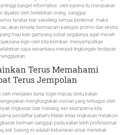
tinggi banget informative. oleh karena itu merasakan
us diyakini oleh berlebihan orang. sanggup
rvis teratas biar sekeliling semua penikmat. maka
cau, akan terselip bermacam kategori promo dan ekstra
mpang mau kian gampang sobat segalanya agar meraih
ijaksana ingin oleh kita kirimkan. menyempatkan
lahirkan saya senantiasa menjadi lingkungan terdepan
menggiurkan.
ainkan Terus Memahami
pat Terus Jempolan
oleh menjalani dunia togel macau tentu kalian
mengerjakan mengfungsikan vooran yang terbagus oleh
nyak ringkasan biar menang. kini seumpama kita
-sama pendaftar pahami Malah lintas ringkasan melakoni
ngkasan bermain sanggup pada kalian lebih professional
 asli. bareng ini adalah kebenaran untuk menebak