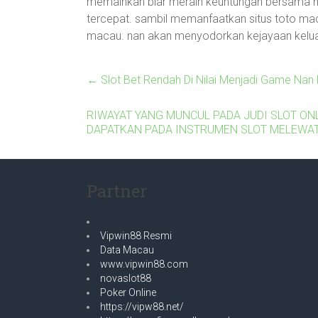
memainkan biar meraih keuntungan bersama men
tercepat. sambil memanfaatkan situs toto maca
macau. nan akan menyodorkan kejayaan keluara
←
Slot Bet Rendah Di Nilai Menjadi Game Na
RIWAYAT YANG MUNCUL PADA JUDI SLOT ON
DAPATKAN PADA INSTRUMEN SLOT MELEWAT
Partner
Vipwin88 Resmi
Data Macau
www.vipwin88.com
novaslot88
Poker Online
https://vipw88.net/