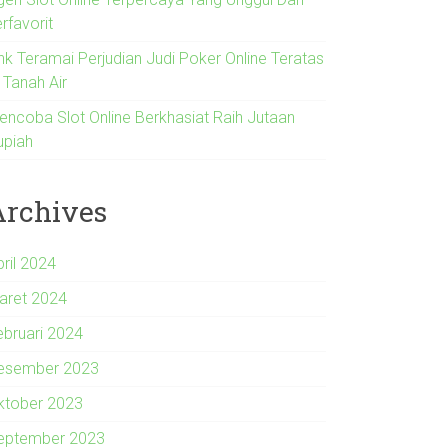
rfavorit
ink Teramai Perjudian Judi Poker Online Teratas
 Tanah Air
encoba Slot Online Berkhasiat Raih Jutaan
upiah
Archives
pril 2024
aret 2024
ebruari 2024
esember 2023
ktober 2023
eptember 2023