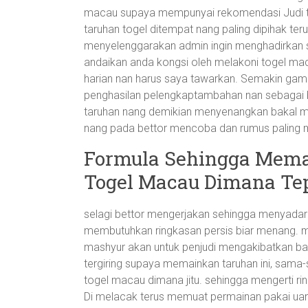
macau supaya mempunyai rekomendasi Judi ter
taruhan togel ditempat nang paling dipihak ter
menyelenggarakan admin ingin menghadirkan se
andaikan anda kongsi oleh melakoni togel ma
harian nan harus saya tawarkan. Semakin ga
penghasilan pelengkaptambahan nan sebagai b
taruhan nang demikian menyenangkan bakal me
nang pada bettor mencoba dan rumus paling 
Formula Sehingga Mem
Togel Macau Dimana Te
selagi bettor mengerjakan sehingga menyadari 
membutuhkan ringkasan persis biar menang. 
mashyur akan untuk penjudi mengakibatkan ba
tergiring supaya memainkan taruhan ini, sama
togel macau dimana jitu. sehingga mengerti ri
Di melacak terus memuat permainan pakai uang